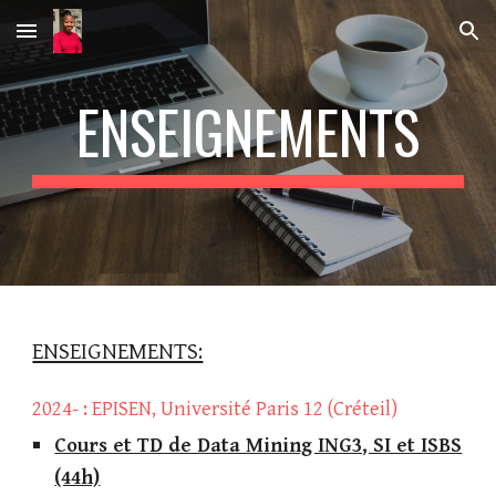
Skip to main content
Skip to navigation
ENSEIGNEMENTS
ENSEIGNEMENTS:
2
02
4
- :
EPISEN,
Université Paris 12 (Créteil)
Cours et TD de Data Mining ING3, SI et ISBS
(44h)