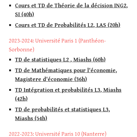
Cours et TD de Théorie de la décision ING2,
SI (40h)
Cours et TD de Probabilités L2, LAS (20h)
202
3
-202
4
: Université Paris
1 (Panthéon-
Sorbonne)
TD de statistiques L
2
,
Miashs
(
60
h)
TD de
Mathématiques pour l'économie,
Magistere d'économie
(
36
h
)
TD Intégration et probabilités L3, Miashs
(42h)
TD de
probabilités et statistiques L3,
Miashs (54h)
20
22
-202
3
: Université Paris 10
(
Nanterre)