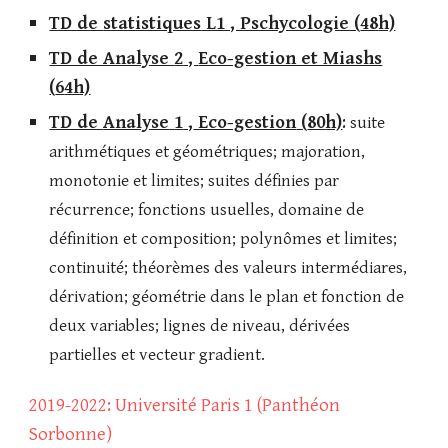
TD de
statistiques
L1 , Pschycologie (
48
h)
TD de Analyse
2
,
Eco-gestion et Miashs
(
6
4h)
TD de
Analyse
1
,
Eco-gestion
(
80
h)
:
suite
arithmétiques et géométriques
;
majoration,
monotonie et limites;
suites définies par
récurrence; fonctions usuelles, domaine de
définition et composition; polynômes et limites;
continuité; théorèmes des valeurs intermédiares,
dérivation; géométrie dans le plan et fonction de
deux variables; lignes de niveau, dérivées
partielles et vecteur gradient.
2019-2022: Université Paris 1 (Panthéon
Sorbonne)